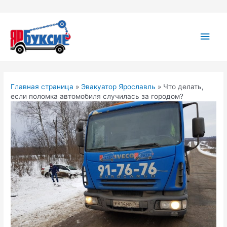
Перейти
к
содержимому
Глав
мен
Главная страница
»
Эвакуатор Ярославль
»
Что делать,
если поломка автомобиля случилась за городом?