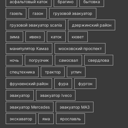
асфальтовый каток
брагино
бытовка
газель
газон
грузовой эвакуатор
грузовой эвакуатор scania
дзержинский район
зима
ивеко
каток
кювет
манипулятор Камаз
московский проспект
ночь
погрузчик
самосвал
свердлова
спецтехника
трактор
углич
фрунзенский район
фура
фургон
эвакуатор
эвакуатор Iveco
эвакуатор Mercedes
эвакуатор МАЗ
экскаватор
яма
ярославль