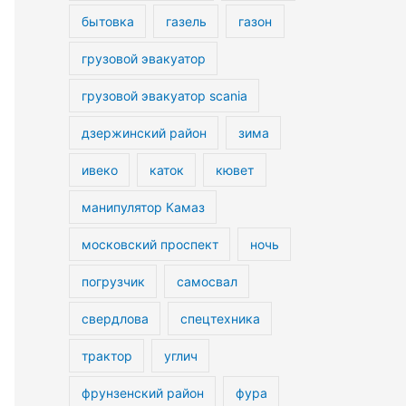
бытовка
газель
газон
грузовой эвакуатор
грузовой эвакуатор scania
дзержинский район
зима
ивеко
каток
кювет
манипулятор Камаз
московский проспект
ночь
погрузчик
самосвал
свердлова
спецтехника
трактор
углич
фрунзенский район
фура