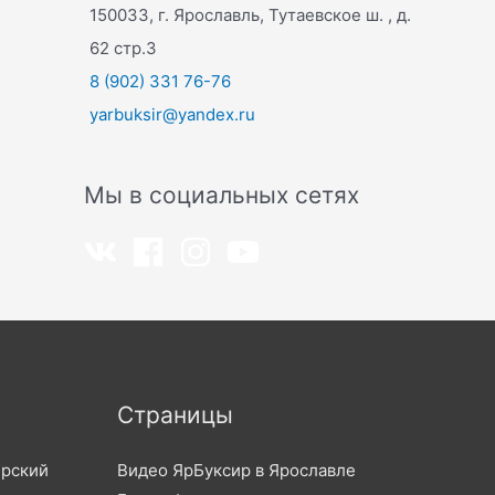
150033, г. Ярославль, Тутаевское ш. , д.
62 стр.3
8 (902) 331 76-76
yarbuksir@yandex.ru
Мы в социальных сетях
Страницы
ирский
Видео ЯрБуксир в Ярославле