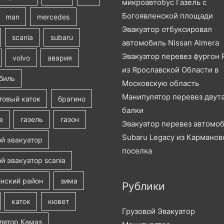
микроавтобус Газель с
Богоявленской площади
man
mercedes
Эвакуатор отбуксировал
scania
subaru
автомобиль Nissan Almera
Эвакуатор перевез фургон 
volvo
авария
из Ярославской Области в
биль
Московскую область
Манипулятор перевез двут
товый каток
брагино
балки
а
газель
газон
Эвакуатор перевез автомо
Subaru Legacy из Карманов
ой эвакуатор
поселка
й эвакуатор scania
нский район
зима
Рублики
каток
кювет
Грузовой Эвакуатор
лятор Камаз