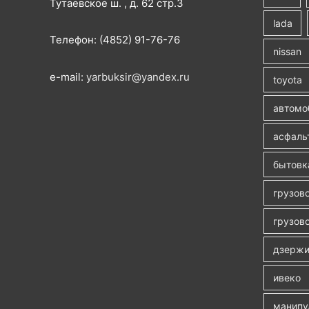
Тутаевское ш. , д. 62 стр.3
lada
Телефон: (4852) 91-76-76
nissan
e-mail:
yarbuksir@yandex.ru
toyota
автомо
асфаль
бытовк
грузов
грузово
дзержи
ивеко
манипу