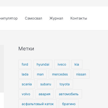
нипулятор
Самосвал
Журнал
Контакты
Метки
ford
hyundai
iveco
kia
lada
man
mercedes
nissan
scania
subaru
toyota
volvo
авария
автомобиль
асфальтовый каток
брагино