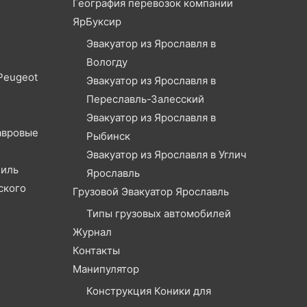
География перевозок компании
ЯрБуксир
Эвакуатор из Ярославля в
Вологду
Peugeot
Эвакуатор из Ярославля в
Переславль-Залесский
Эвакуатор из Ярославля в
авровые
Рыбинск
Эвакуатор из Ярославля в Углич
биль
Ярославль
ского
Грузовой Эвакуатор Ярославль
Типы грузовых автомобилей
Журнал
Контакты
Манипулятор
Конструкция Коники для