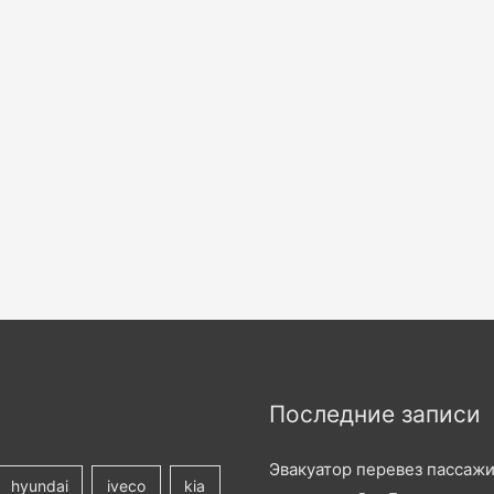
Последние записи
Эвакуатор перевез пассаж
hyundai
iveco
kia